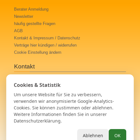
Berater Anmeldung
Newsletter
häufig gestellte Fragen
AGB
Kontakt & Impressum / Datenschutz
Verträge hier kündigen / widerrufen
Cookie Einstellung ändern
Kontakt
Spirit Guide UG (haftungsbeschränkt)
Cookies & Statistik
Josefstraße 11
Um unsere Website für Sie zu verbessern,
36039 Fulda
verwenden wir anonymisierte Google-Analytics-
+49 (0)2166 3 99 99 70
Cookies. Sie können zustimmen oder ablehnen.
info@querubin.de
Weitere Informationen finden Sie in unserer
Datenschutzerklärung.
Copyright © 2007-2026 Querubin das Esoterikportal im Bereich
Engelkontakte, Kartenlegen, Wahrsagen, Hellsehen,
Ablehnen
OK
Lebensberatung und mehr...