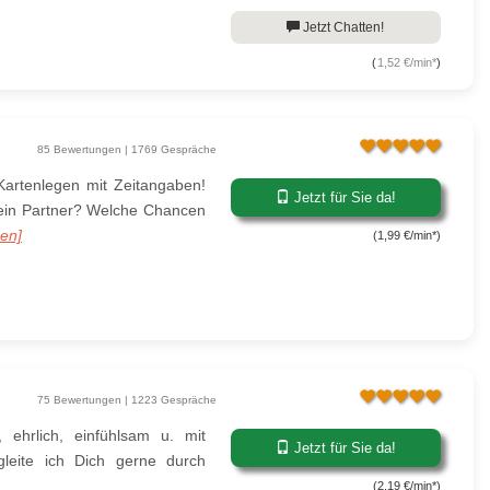
Jetzt Chatten!
(
1,52 €/min*
)
85 Bewertungen | 1769 Gespräche
artenlegen mit Zeitangaben!
Jetzt für Sie da!
ein Partner? Welche Chancen
sen]
(1,99 €/min*)
75 Bewertungen | 1223 Gespräche
 ehrlich, einfühlsam u. mit
Jetzt für Sie da!
gleite ich Dich gerne durch
(2,19 €/min*)