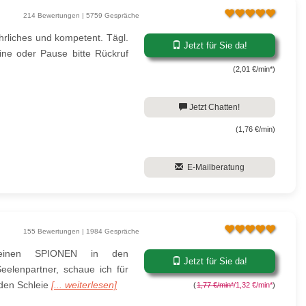
214 Bewertungen | 5759 Gespräche
 ehrliches und kompetent. Tägl.
Jetzt für Sie da!
ine oder Pause bitte Rückruf
(2,01 €/min*)
Jetzt Chatten!
(1,76 €/min)
E-Mailberatung
155 Bewertungen | 1984 Gespräche
einen SPIONEN in den
Jetzt für Sie da!
elenpartner, schaue ich für
 den Schleie
[... weiterlesen]
(
1,77 €/min*
/1,32 €/min*
)