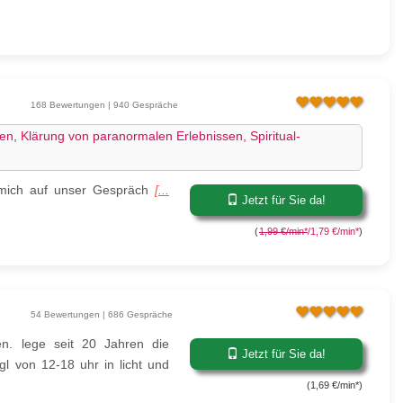
168 Bewertungen | 940 Gespräche
en, Klärung von paranormalen Erlebnissen, Spiritual-
e mich auf unser Gespräch
[...
Jetzt für Sie da!
(
1,99 €/min*
/1,79 €/min*
)
54 Bewertungen | 686 Gespräche
en. lege seit 20 Jahren die
Jetzt für Sie da!
l von 12-18 uhr in licht und
(1,69 €/min*)