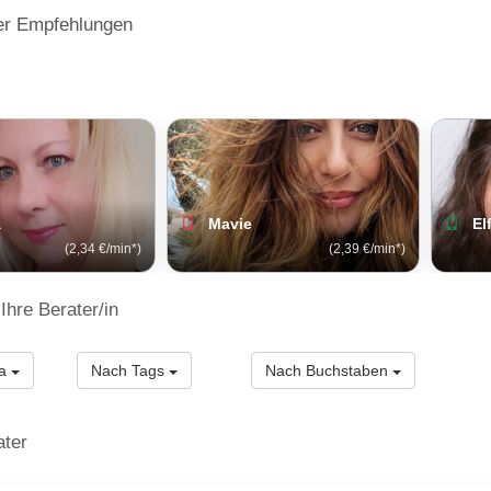
er Empfehlungen
a
Mavie
El
(2,34 €/min*)
(2,39 €/min*)
Ihre Berater/in
ma
Nach Tags
Nach Buchstaben
ater