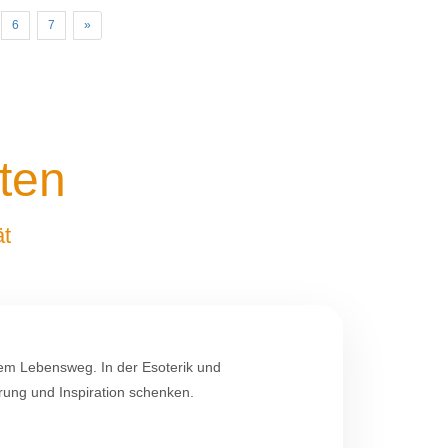
weiter
6
7
»
ten
ät
rem Lebensweg. In der Esoterik und
hrung und Inspiration schenken.