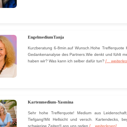
EngelmediumTanja
Kurzberatung 6-8min.auf Wunsch.Hohe Trefferquote K
Gedankenanalyse des Partners.Wie denkt und fühlt m
haben wir? Was kann ich selber dafür tun?
[... weiterle
Kartenmedium-Yasmina
Sehr hohe Trefferquote! Medium aus Leidenschaft,
Tiefgang!Mit Hellsicht und versch. Kartendecks, be
schwierige Zeiten!Lass uns reden
[... weiterlesen]