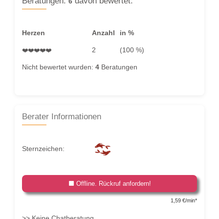
Beratungen:
davon bewertet:
6
Herzen
Anzahl
in %
2
(100 %)
❤️❤️❤️❤️❤️
Nicht bewertet wurden:
4
Beratungen
Berater Informationen
Sternzeichen:
Offline. Rückruf anfordern!
1,59 €/min*
>>
Keine Chatberatung