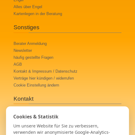
Engel
Alles über Engel
Kartenlegen in der Beratung
Sonstiges
Berater Anmeldung
Newsletter
häufig gestellte Fragen
AGB
Kontakt & Impressum / Datenschutz
Verträge hier kündigen / widerrufen
Cookie Einstellung ändern
Kontakt
Spirit Guide UG (haftungsbeschränkt)
Cookies & Statistik
Josefstraße 11
Um unsere Website für Sie zu verbessern,
36039 Fulda
verwenden wir anonymisierte Google-Analytics-
+49 (0)2166 3 99 99 70