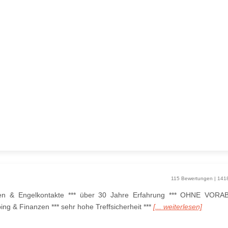
115 Bewertungen | 141
gen & Engelkontakte *** über 30 Jahre Erfahrung *** OHNE VORA
ing & Finanzen *** sehr hohe Treffsicherheit ***
[... weiterlesen]