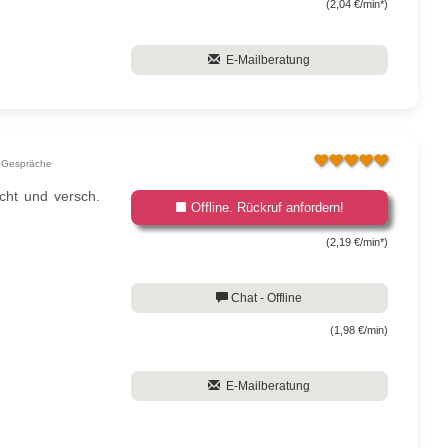
(2,04 €/min*)
E-Mailberatung
 Gespräche
icht und versch.
Offline. Rückruf anfordern!
(2,19 €/min*)
Chat - Offline
(1,98 €/min)
E-Mailberatung