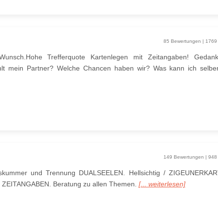
85 Bewertungen | 1769
 Wunsch.Hohe Trefferquote Kartenlegen mit Zeitangaben! Gedan
ühlt mein Partner? Welche Chancen haben wir? Was kann ich selbe
149 Bewertungen | 948
kummer und Trennung DUALSEELEN. Hellsichtig / ZIGEUNERKART
ere ZEITANGABEN. Beratung zu allen Themen.
[... weiterlesen]