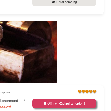
E-Mailberatung
Gespräche
en Lenormond *
Offline. Rückruf anfordern!
erlesen]