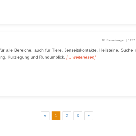
84 Bewertungen | 1137
 für alle Bereiche, auch für Tiere, Jenseitskontakte, Heilsteine, Suche
ng, Kurzlegung und Rundumblick.
[... weiterlesen]
zurück
weiter
«
1
2
3
»