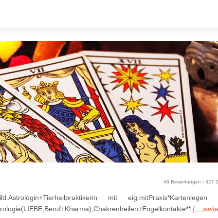
48 Bewertungen | 327 
d.Astrologin+Tierheilpraktikerin mit eig.mitPraxis*Kartenleg
trologie(LIEBE,Beruf+Kharma),Chakrenheilen+Engelkontakte**
[... weit