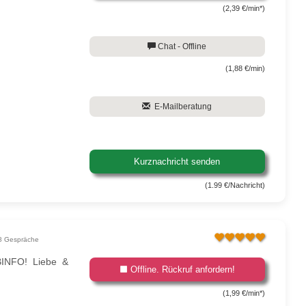
(2,39 €/min*)
Chat - Offline
(1,88 €/min)
E-Mailberatung
Kurznachricht senden
(1.99 €/Nachricht)
8 Gespräche
BINFO! Liebe &
Offline. Rückruf anfordern!
(1,99 €/min*)