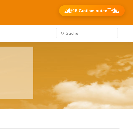
***
15 Gratisminuten